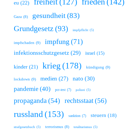
freiheit
(127)
frieden
(142)
eu
(22)
gesundheit
(83)
Gaza
(8)
Grundgesetz
(93)
impfpflicht
(5)
impfung
(71)
impfschaden
(9)
infektionsschutzgesetz
(29)
israel
(15)
krieg
(178)
kinder
(21)
kündigung
(9)
nato
(30)
medien
(27)
lockdown
(9)
pandemie
(40)
pcr-test
(7)
polizei
(5)
rechtsstaat
(56)
propaganda
(54)
russland
(153)
steuern
(18)
sanktion
(7)
terrorismus
(8)
strafgesetzbuch
(5)
totalitarismus
(5)