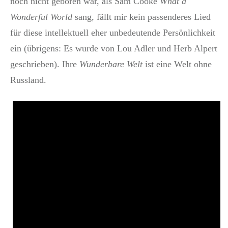
noch nicht geboren war, als Sam Cooke
What a
Wonderful World
sang, fällt mir kein passenderes Lied
für diese intellektuell eher unbedeutende Persönlichkeit
ein (übrigens: Es wurde von Lou Adler und Herb Alpert
geschrieben). Ihre
Wunderbare Welt
ist eine Welt ohne
Russland.