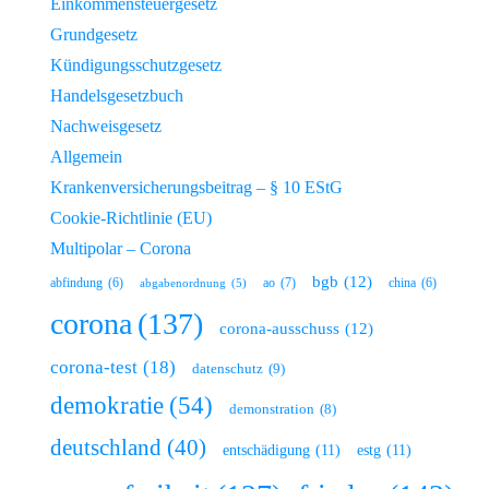
Einkommensteuergesetz
Grundgesetz
Kündigungsschutzgesetz
Handelsgesetzbuch
Nachweisgesetz
Allgemein
Krankenversicherungsbeitrag – § 10 EStG
Cookie-Richtlinie (EU)
Multipolar – Corona
bgb
(12)
ao
(7)
abfindung
(6)
china
(6)
abgabenordnung
(5)
corona
(137)
corona-ausschuss
(12)
corona-test
(18)
datenschutz
(9)
demokratie
(54)
demonstration
(8)
deutschland
(40)
entschädigung
(11)
estg
(11)