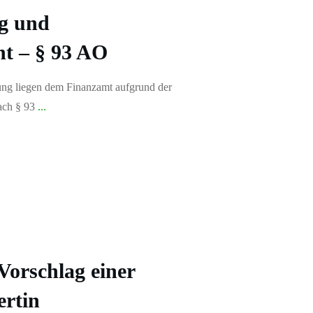
ng und
ht – § 93 AO
ung liegen dem Finanzamt aufgrund der
nach § 93
...
Vorschlag einer
ertin