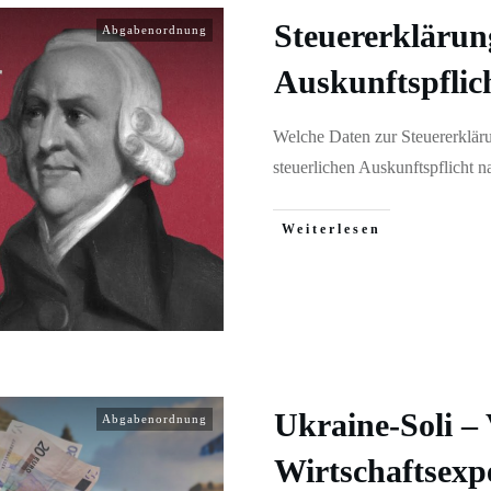
Steuererkläru
Abgabenordnung
Auskunftspflic
Welche Daten zur Steuererklär
steuerlichen Auskunftspflicht 
Weiterlesen
Ukraine-Soli – 
Abgabenordnung
Wirtschaftsexp