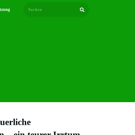
tzung
uerliche
n – ein teurer Irrtum