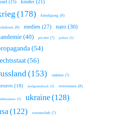
kinder
(21)
srael
(15)
krieg
(178)
kündigung
(9)
nato
(30)
medien
(27)
ockdown
(9)
pandemie
(40)
pcr-test
(7)
polizei
(5)
propaganda
(54)
echtsstaat
(56)
russland
(153)
sanktion
(7)
teuern
(18)
terrorismus
(8)
strafgesetzbuch
(5)
ukraine
(128)
talitarismus
(5)
usa
(122)
wissenschaft
(7)