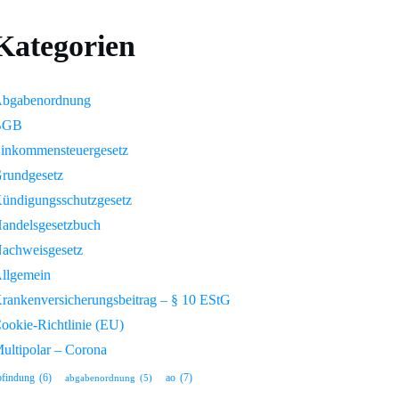
Kategorien
bgabenordnung
BGB
inkommensteuergesetz
rundgesetz
ündigungsschutzgesetz
andelsgesetzbuch
achweisgesetz
llgemein
rankenversicherungsbeitrag – § 10 EStG
ookie-Richtlinie (EU)
ultipolar – Corona
ao
(7)
bfindung
(6)
abgabenordnung
(5)