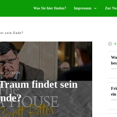
Was Sie hier finden?
Impressum
Zur Nu
det sein Ende?
N
War
bes
uar 11, 2026
 Traum findet sein
Fri
nde?
ein