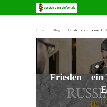
Home
|
Blog
|
Frieden – ein Traum fin
Jan
Frieden – ein
E