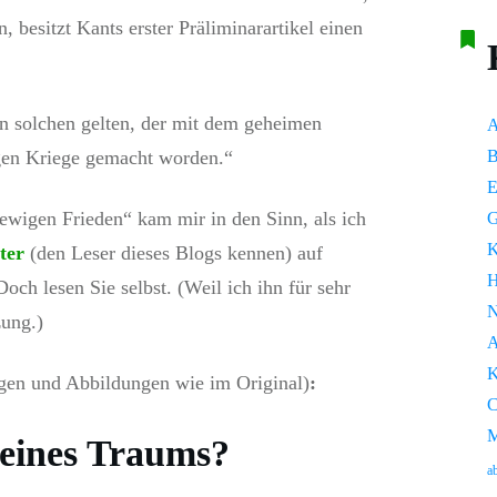
, besitzt Kants erster Präliminarartikel einen
nen solchen gelten, der mit dem geheimen
A
igen Kriege gemacht worden.“
E
wigen Frieden“ kam mir in den Sinn, als ich
G
K
ter
(den Leser dieses Blogs kennen) auf
H
och lesen Sie selbst. (Weil ich ihn für sehr
N
zung.)
A
K
en und Abbildungen wie im Original)
:
C
M
eines Traums?
a