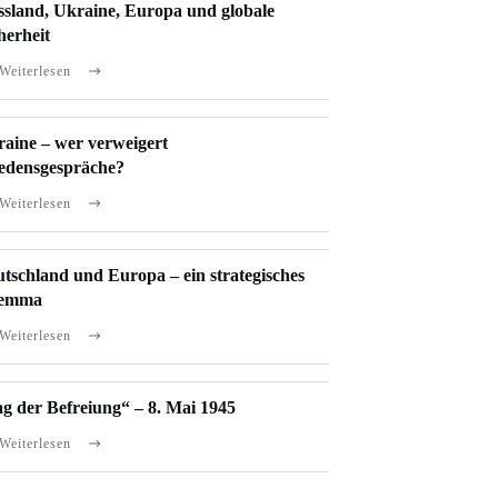
sland, Ukraine, Europa und globale
herheit
Weiterlesen
aine – wer verweigert
edensgespräche?
Weiterlesen
tschland und Europa – ein strategisches
lemma
Weiterlesen
g der Befreiung“ – 8. Mai 1945
Weiterlesen