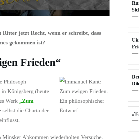
Rus
Sic
Ritter jetzt Recht, wenn er schreibt, dass
Ukr
umes gekommen ist?
Fri
gen Frieden“
Deu
he Philosoph
Di
4 in Königsberg (heute
stes Werk
„Zum
 selbst die Charta der
„Ta
influsst.
den Minsker Abkommen wiederholten Versuche,