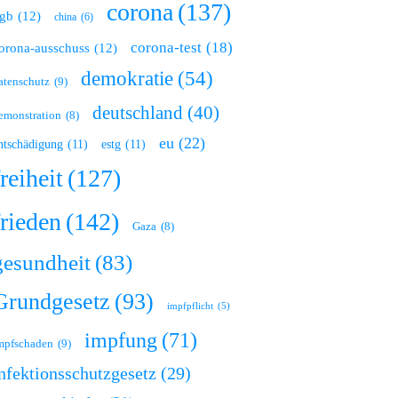
corona
(137)
gb
(12)
china
(6)
corona-test
(18)
orona-ausschuss
(12)
demokratie
(54)
atenschutz
(9)
deutschland
(40)
emonstration
(8)
eu
(22)
ntschädigung
(11)
estg
(11)
freiheit
(127)
frieden
(142)
Gaza
(8)
gesundheit
(83)
Grundgesetz
(93)
impfpflicht
(5)
impfung
(71)
mpfschaden
(9)
nfektionsschutzgesetz
(29)