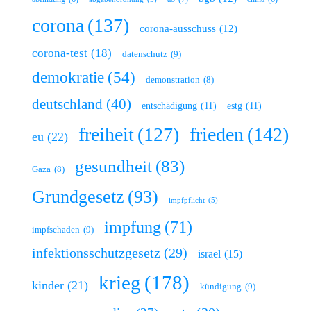
corona
(137)
corona-ausschuss
(12)
corona-test
(18)
datenschutz
(9)
demokratie
(54)
demonstration
(8)
deutschland
(40)
entschädigung
(11)
estg
(11)
freiheit
(127)
frieden
(142)
eu
(22)
gesundheit
(83)
Gaza
(8)
Grundgesetz
(93)
impfpflicht
(5)
impfung
(71)
impfschaden
(9)
infektionsschutzgesetz
(29)
israel
(15)
krieg
(178)
kinder
(21)
kündigung
(9)