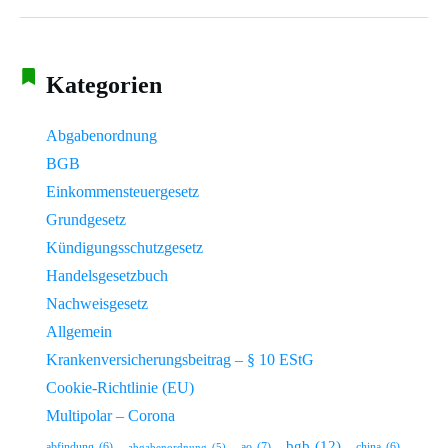
Kategorien
Abgabenordnung
BGB
Einkommensteuergesetz
Grundgesetz
Kündigungsschutzgesetz
Handelsgesetzbuch
Nachweisgesetz
Allgemein
Krankenversicherungsbeitrag – § 10 EStG
Cookie-Richtlinie (EU)
Multipolar – Corona
bgb
(12)
ao
(7)
abfindung
(6)
china
(6)
abgabenordnung
(5)