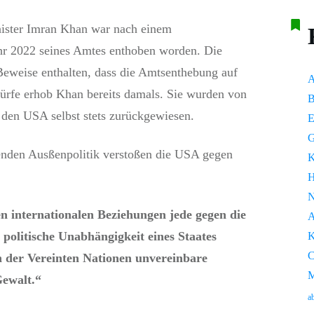
nister Imran Khan war nach einem
hr 2022 seines Amtes enthoben worden. Die
Beweise enthalten, dass die Amtsenthebung auf
A
ürfe erhob Khan bereits damals. Sie wurden von
 den USA selbst stets zurückgewiesen.
E
G
enden Ausßenpolitik verstoßen die USA gegen
K
H
N
en internationalen Beziehungen jede gegen die
A
e politische Unabhängigkeit eines Staates
K
C
en der Vereinten Nationen unvereinbare
M
ewalt.“
a