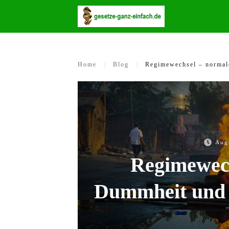
Home
|
Blog
|
Regimewechsel – norma
Aug
Regimewech
Dummheit und 