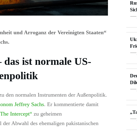
Rus
Sic
heit und Arroganz der Vereinigten Staaten“
Ukr
chs.
Fri
 das ist normale US-
npolitik
Deu
Di
u den normalen Instrumenten der Außenpolitik.
onom Jeffrey Sachs
. Er kommentierte damit
„Ta
The Intercept“
zu geheimen
 der Abwahl des ehemaligen pakistanischen