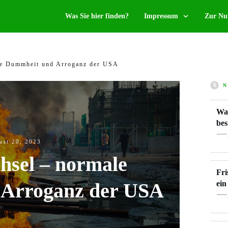
Was Sie hier finden?
Impressum
Zur Nu
le Dummheit und Arroganz der USA
N
War
bes
ust 20, 2023
sel – normale
Fri
Arroganz der USA
ein