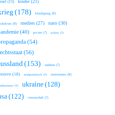
kinder
(21)
srael
(15)
krieg
(178)
kündigung
(9)
nato
(30)
medien
(27)
ockdown
(9)
pandemie
(40)
pcr-test
(7)
polizei
(5)
propaganda
(54)
echtsstaat
(56)
russland
(153)
sanktion
(7)
teuern
(18)
terrorismus
(8)
strafgesetzbuch
(5)
ukraine
(128)
talitarismus
(5)
usa
(122)
wissenschaft
(7)