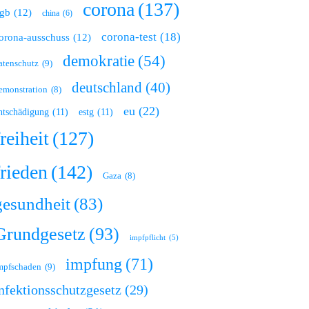
corona
(137)
gb
(12)
china
(6)
corona-test
(18)
orona-ausschuss
(12)
demokratie
(54)
atenschutz
(9)
deutschland
(40)
emonstration
(8)
eu
(22)
ntschädigung
(11)
estg
(11)
freiheit
(127)
frieden
(142)
Gaza
(8)
gesundheit
(83)
Grundgesetz
(93)
impfpflicht
(5)
impfung
(71)
mpfschaden
(9)
nfektionsschutzgesetz
(29)