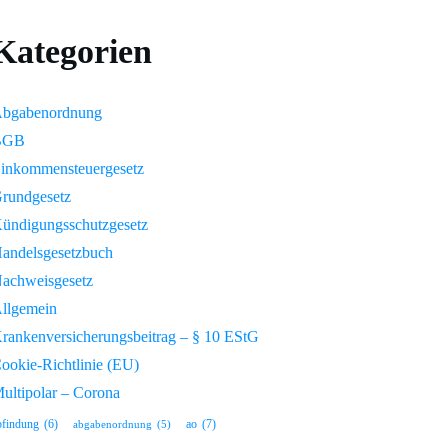
Kategorien
bgabenordnung
BGB
inkommensteuergesetz
rundgesetz
ündigungsschutzgesetz
andelsgesetzbuch
achweisgesetz
llgemein
rankenversicherungsbeitrag – § 10 EStG
ookie-Richtlinie (EU)
ultipolar – Corona
ao
(7)
bfindung
(6)
abgabenordnung
(5)