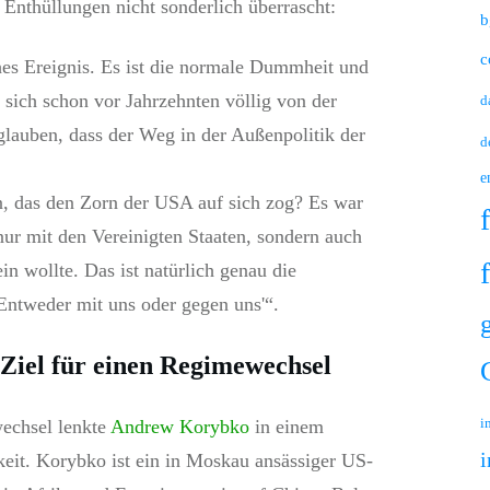
 Enthüllungen nicht sonderlich überrascht:
b
c
hes Ereignis. Es ist die normale Dummheit und
 sich schon vor Jahrzehnten völlig von der
d
lauben, dass der Weg in der Außenpolitik der
d
e
, das den Zorn der USA auf sich zog? Es war
nur mit den Vereinigten Staaten, sondern auch
n wollte. Das ist natürlich genau die
Entweder mit uns oder gegen uns'“.
 Ziel für einen Regimewechsel
i
wechsel lenkte
Andrew Korybko
in einem
i
it. Korybko ist ein in Moskau ansässiger US-