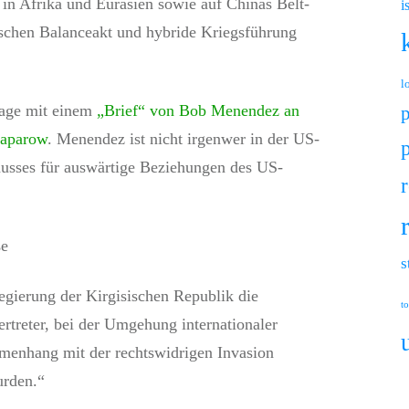
e in Afrika und Eurasien sowie auf Chinas Belt-
i
ischen Balanceakt und hybride Kriegsführung
l
age mit einem
„Brief“ von Bob Menendez an
haparow
. Menendez ist nicht irgenwer in der US-
husses für auswärtige Beziehungen des US-
r
ße
s
egierung der Kirgisischen Republik die
to
ertreter, bei der Umgehung internationaler
mmenhang mit der rechtswidrigen Invasion
urden.“