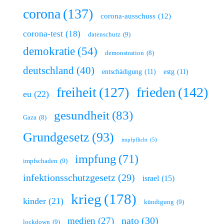
corona
(137)
corona-ausschuss
(12)
corona-test
(18)
datenschutz
(9)
demokratie
(54)
demonstration
(8)
deutschland
(40)
entschädigung
(11)
estg
(11)
freiheit
(127)
frieden
(142)
eu
(22)
gesundheit
(83)
Gaza
(8)
Grundgesetz
(93)
impfpflicht
(5)
impfung
(71)
impfschaden
(9)
infektionsschutzgesetz
(29)
israel
(15)
krieg
(178)
kinder
(21)
kündigung
(9)
nato
(30)
medien
(27)
lockdown
(9)