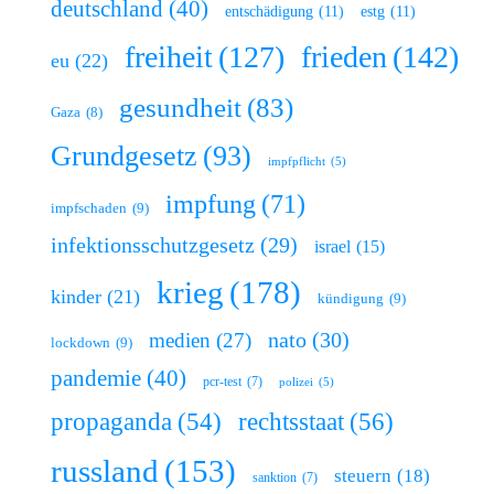
deutschland
(40)
entschädigung
(11)
estg
(11)
freiheit
(127)
frieden
(142)
eu
(22)
gesundheit
(83)
Gaza
(8)
Grundgesetz
(93)
impfpflicht
(5)
impfung
(71)
impfschaden
(9)
infektionsschutzgesetz
(29)
israel
(15)
krieg
(178)
kinder
(21)
kündigung
(9)
nato
(30)
medien
(27)
lockdown
(9)
pandemie
(40)
pcr-test
(7)
polizei
(5)
rechtsstaat
(56)
propaganda
(54)
russland
(153)
steuern
(18)
sanktion
(7)