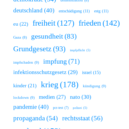
demonstration
(8)
deutschland
(40)
entschädigung
(11)
estg
(11)
freiheit
(127)
frieden
(142)
eu
(22)
gesundheit
(83)
Gaza
(8)
Grundgesetz
(93)
impfpflicht
(5)
impfung
(71)
impfschaden
(9)
infektionsschutzgesetz
(29)
israel
(15)
krieg
(178)
kinder
(21)
kündigung
(9)
nato
(30)
medien
(27)
lockdown
(9)
pandemie
(40)
pcr-test
(7)
polizei
(5)
rechtsstaat
(56)
propaganda
(54)