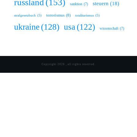
russland
(153)
steuern
(18)
sanktion
(7)
terrorismus
(8)
strafgesetzbuch
(5)
totalitarismus
(5)
ukraine
(128)
usa
(122)
wissenschaft
(7)
Copyright
2026
, all rights reserved.