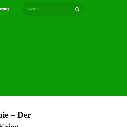
tzung
ie – Der
Krieg