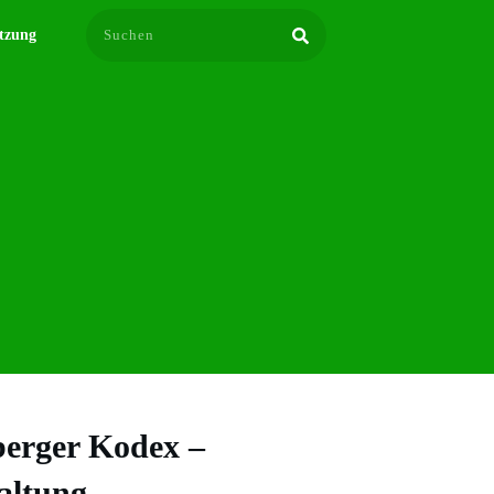
tzung
berger Kodex –
altung