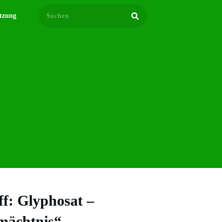
tzung
ff: Glyphosat –
mächtnis“