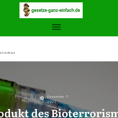
rorismus
Dezember 7,
2021
odukt des Bioterroris