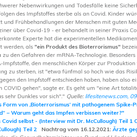
 schwerer Nebenwirkungen und Todesfälle keine Sicher
olgen des Impfstoffes sterbe als an Covid. Kinder wü
t und Frühbehandlungen der Menschen mit guten Med
iner über Covid-19 - er behandelt in seiner Praxis Co
anerkannte Experte hat die experimentellen Medikame
t werden, als
"ein Produkt des Bioterrorismus"
bezeic
na zu den Gefahren der mRNA-Technologie. Besonders b
Impfstoffe, den menschlichen Körper zur Produktion 
ung zu sterben, ist "etwa fünfmal so hoch wie das Ris
 gegen den Impfstoff entschieden haben, haben also ei
 COVID gehen", sagte er. Es geht um "eine Art totali
s sehr Dunkles vor sich"."
Quelle:
lifesitenews.com, 0
s Form von ‚Bioterrorismus‘ mit pathogenem Spike-P
id“ – Warum geht das Impfen verbissen weiter?"
Covid selbst - (Interview mit Dr. McCullough) Teil 1
C
ullough) Teil 2
Nachtrag vom 16.12.2021:
Ärzte geg