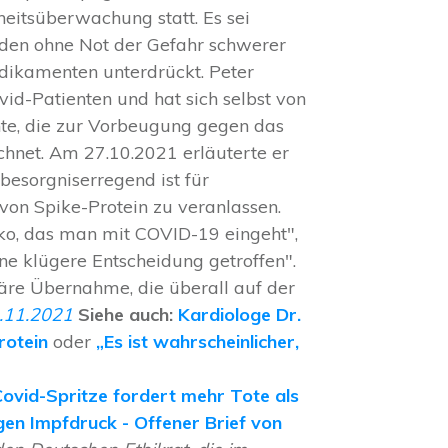
heitsüberwachung statt. Es sei
rden ohne Not der Gefahr schwerer
ikamenten unterdrückt. Peter
vid-Patienten und hat sich selbst von
nte, die zur Vorbeugung gegen das
hnet. Am 27.10.2021 erläuterte er
esorgniserregend ist für
von Spike-Protein zu veranlassen.
iko, das man mit COVID-19 eingeht",
ne klügere Entscheidung getroffen".
täre Übernahme, die überall auf der
9.11.2021
Siehe auch:
Kardiologe Dr.
rotein
oder
„Es ist wahrscheinlicher,
ovid-Spritze fordert mehr Tote als
en Impfdruck - Offener Brief von