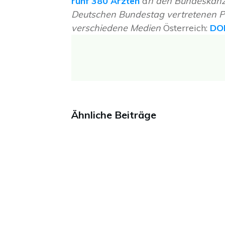
runf 380 Ärzten
a
n den Bundeskanzl
Deutschen Bundestag vertretenen Pa
verschiedene Medien
Österreich:
DOK
Ähnliche Beiträge