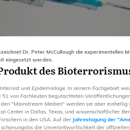
ezeichnet Dr. Peter McCullough die experimentellen 
t eingesetzt werden.
Produkt des Bioterrorismu
 Internist und Epidemiologe. In seinem Fachgebiet wei
ne 51 von Fachleuten begutachteten Veröffentlichung
den "Mainstream Medien" werden sie aber einhellig ign
l Center in Dallas, Texas, und wissenschaftlicher Ber
Forschern in den USA. Auf der
Jahrestagung der "Amer
 schonungslos die Unverantwortlichkeit der offiziell